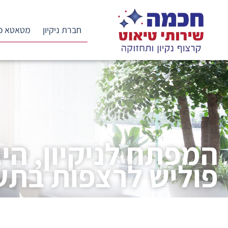
לתוכן
חברת ניקיון
מטאטא כ
המפתח לניקיון, היג
פוליש לרצפות בתע